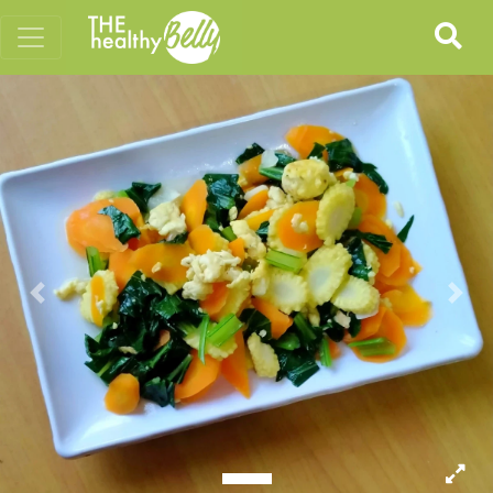
Previous
Nex