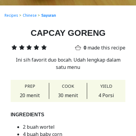
Recipes
>
Chinese
>
Sayuran
CAPCAY GORENG
0
made this recipe
Ini sih favorit duo bocah. Udah lengkap dalam
satu menu
PREP
COOK
YIELD
20 menit
30 menit
4 Porsi
INGREDIENTS
2 buah wortel
4 buah baby corn