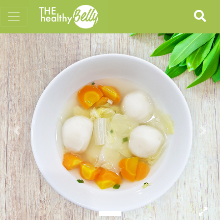
Previous
Nex