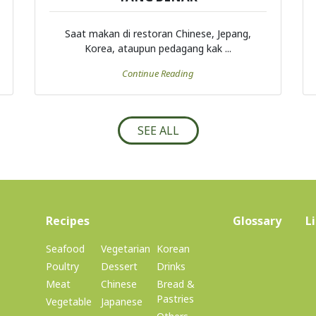
Saat makan di restoran Chinese, Jepang,
Korea, ataupun pedagang kak ...
Continue Reading
SEE ALL
(current)
Recipes
Glossary
L
Seafood
Vegetarian
Korean
Poultry
Dessert
Drinks
Meat
Chinese
Bread &
Pastries
Vegetable
Japanese