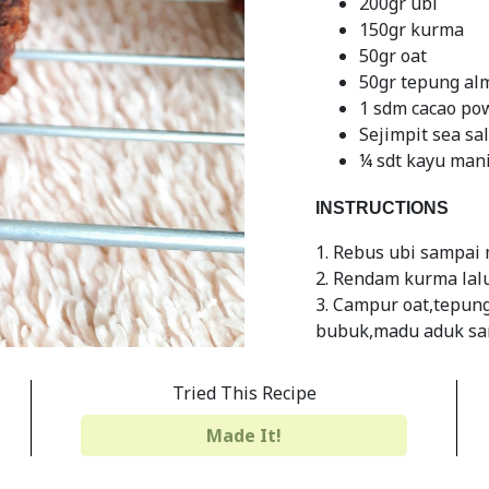
200gr ubi
150gr kurma
50gr oat
50gr tepung al
1 sdm cacao po
Sejimpit sea sal
¼ sdt kayu man
INSTRUCTIONS
1. Rebus ubi sampai 
2. Rendam kurma lal
3. Campur oat,tepung
bubuk,madu aduk sam
4. Tuang ubi dan kur
aduk sampai tercamp
Tried This Recipe
5. Tuang adonan ke 
Made It!
6. Angkat dan dingin
.
Avocado frosting :