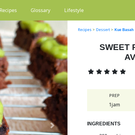
(current)
Recipes
Glossary
Lifestyle
Recipes
>
Dessert
>
Kue Basah
SWEET 
A
PREP
1jam
INGREDIENTS
Next