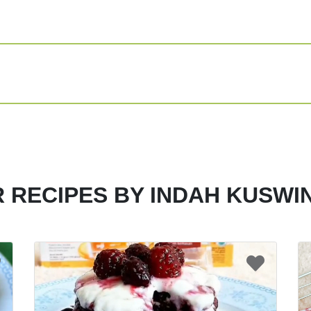
1/2 buah alpukat
1 sdt air lemon
1 sdm madu
1/2 sdt vanilla paste
.
Cara :
Blender semua bahan 
Lalu oleskan adonan 
Tambahkan topping 
Share
Print
 RECIPES BY INDAH KUSWI