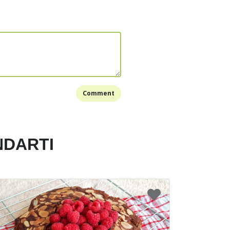
jadi 1 .
Comment
alpukat di atas brownies.
Almond berbalut gula sorghum dan kayu manis
Bookmark
NDARTI