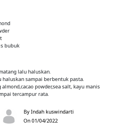
mond
wder
t
is bubuk
matang lalu haluskan.
u haluskan sampai berbentuk pasta.
 almond,cacao powder,sea salt, kayu manis
pai tercampur rata.
ma yg sudah di haluskan ke adonan kering. Lalu
ur rata.
By Indah kuswindarti
loyang dan oven selama 25 menit
On 01/04/2022
kan.