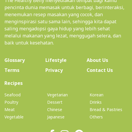
The Healthy Belly menyediakan tempat bagi kamu
pencinta dunia memasak untuk berbagi, berinteraksi,
menemukan resep masakan yang cocok, dan
menginspirasi satu sama lain, sehingga kita dapat
saling mengadopsi gaya hidup yang lebih sehat
melalui makanan yang lezat, menggugah selera, dan
baik untuk kesehatan.
(current)
Glossary
Lifestyle
About Us
Terms
Privacy
Contact Us
(current)
Recipes
Seafood
Vegetarian
Korean
Poultry
Dessert
Drinks
Meat
Chinese
Bread & Pastries
Vegetable
Japanese
Others