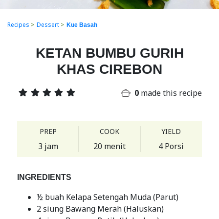
Recipes
>
Dessert
>
Kue Basah
KETAN BUMBU GURIH
KHAS CIREBON
0
made this recipe
PREP
COOK
YIELD
3 jam
20 menit
4 Porsi
INGREDIENTS
½ buah Kelapa Setengah Muda (Parut)
2 siung Bawang Merah (Haluskan)