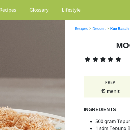
(current)
Recipes
Glossary
Lifestyle
Recipes
>
Dessert
>
Kue Basah
MO
PREP
45 menit
INGREDIENTS
500 gram Tepu
Next
1 sdm Tepung 