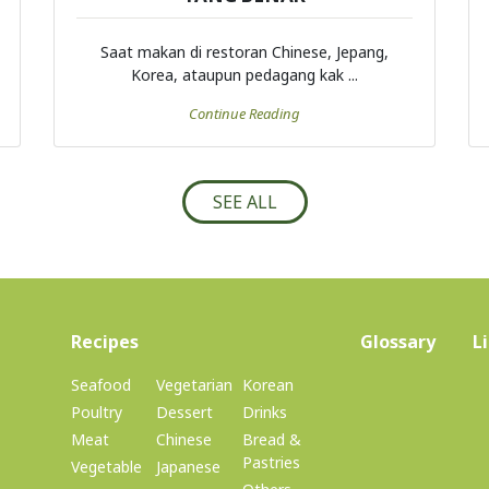
Saat makan di restoran Chinese, Jepang,
Korea, ataupun pedagang kak ...
Continue Reading
SEE ALL
(current)
Recipes
Glossary
L
Seafood
Vegetarian
Korean
Poultry
Dessert
Drinks
Meat
Chinese
Bread &
Pastries
Vegetable
Japanese