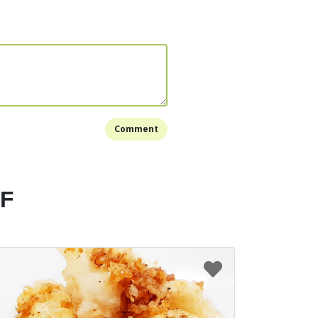
chi kacang wijen:
00 gram gula pasir, 100 gram wijen putih dan 250
nah yang sudah dipanggang.
adonan kulit yang sudah dibuat tadi, ambil adonan
dan masukkan adonan isi ke adonan kulit.
 kulit hingga adonan isi tertutup.
Comment
 ke dalam air dan gulingkan di atas wijen.
2 dan 3 sampai semua adonan habis.
k di wajan dan goreng adonan hingga warna
EF
 kecoklatan. Setelah itu, angkat dan tiriskan.
Bookmark