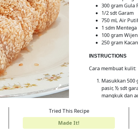
300 gram Gula 
1/2 sdt Garam
750 mL Air Puti
1 sdm Mentega
100 gram Wijen
250 gram Kacan
INSTRUCTIONS
Cara membuat kulit:
Masukkan 500 g
pasir, ½ sdt ga
mangkuk dan ad
Kukus adonan k
Tried This Recipe
agar adonan tid
Made It!
Letakkan adona
diberikan minya