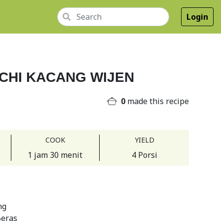
Login
CHI KACANG WIJEN
0
made this recipe
COOK
YIELD
1 jam 30 menit
4 Porsi
ng
Beras