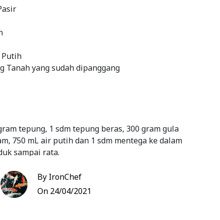
Pasir
h
 Putih
g Tanah yang sudah dipanggang
ram tepung, 1 sdm tepung beras, 300 gram gula
ram, 750 mL air putih dan 1 sdm mentega ke dalam
uk sampai rata.
ulit hingga matang. Aduk adonannya sekali-kali
By IronChef
ak kaku.
On 24/04/2021
n di atas nampan yang sebelumnya sudah
k. Lalu, tutup adonan hingga rapat.