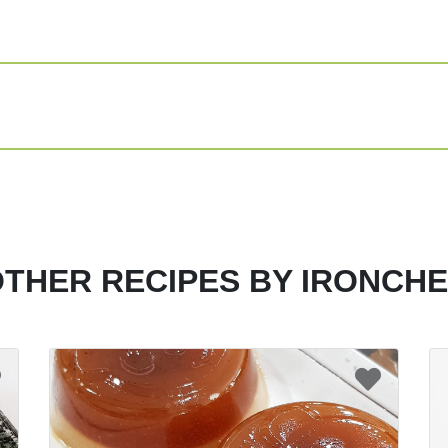
Cara membuat isi mo
Blender kasar 1
gram kacang ta
Pipihkan 1 sdm 
isi secukupnya 
Bulatkan adonan
Celupkan adonan
Ulang langkah 
Panaskan minya
THER RECIPES BY IRONCH
berubah menjadi
Share
Print