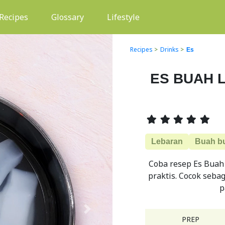
(current)
Recipes
Glossary
Lifestyle
Recipes
>
Drinks
>
Es
ES BUAH 
Lebaran
Buah b
Coba resep Es Buah 
praktis. Cocok seba
p
Next
PREP