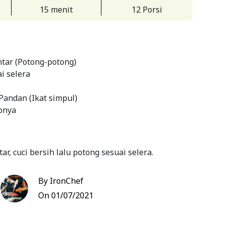
15 menit
12 Porsi
ntar (Potong-potong)
i selera
Pandan (Ikat simpul)
pnya
ar, cuci bersih lalu potong sesuai selera.
 Tuang air putih, masukkan gula batu secukupnya
By IronChef
n yang sudah diikat simpul. Masak hingga
ah gula sudah meleleh, aduk hingga rata. Setelah
On 01/07/2021
an hingga adem.
a sudah adem, masukkan buah lontarnya, aduk