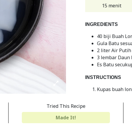
15 menit
INGREDIENTS
40 biji Buah Lo
Gula Batu sesua
2 liter Air Putih
3 lembar Daun 
Es Batu secuku
INSTRUCTIONS
Kupas buah lont
Siapkan panci.
Tried This Recipe
dan daun panda
mendidih. Setel
Made It!
matang, sisihk
Setelah kuahny