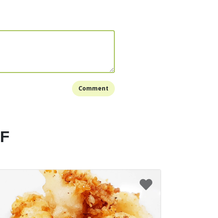
 sajikan.
Bookmark
Comment
EF