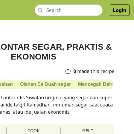
Login
LONTAR SEGAR, PRAKTIS &
EKONOMIS
0
made this recipe
uahan
Olahan Es Buah segar
Mencegah Dehidrasi
Lontar / Es Siwalan original yang segar dan super
gai ide takjil Ramadhan, minuman segar saat cuaca
anas, atau ide jualan ekonomis!
COOK
YIELD