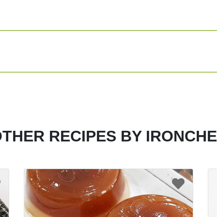
hingga rata lalu
Share
Print
THER RECIPES BY IRONCH