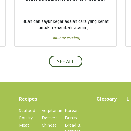
Buah dan sayur segar adalah cara yang sehat
untuk menambah vitamin, ...
Continue Reading
SEE ALL
(current)
Recipes
Glossary
L
Seafood
Vegetarian
Korean
Poultry
Dessert
Drinks
Meat
Chinese
Bread &