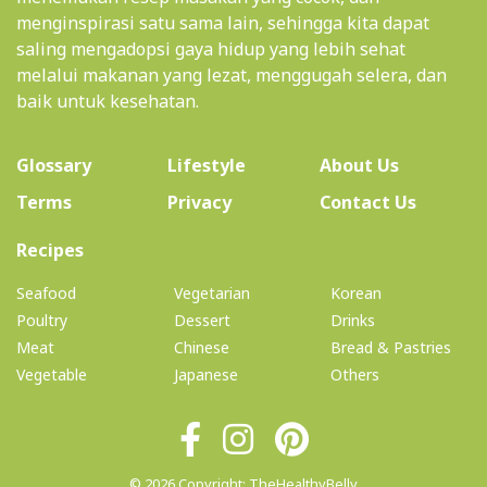
menginspirasi satu sama lain, sehingga kita dapat
saling mengadopsi gaya hidup yang lebih sehat
melalui makanan yang lezat, menggugah selera, dan
baik untuk kesehatan.
(current)
Glossary
Lifestyle
About Us
Terms
Privacy
Contact Us
(current)
Recipes
Seafood
Vegetarian
Korean
Poultry
Dessert
Drinks
Meat
Chinese
Bread & Pastries
Vegetable
Japanese
Others
© 2026 Copyright: TheHealthyBelly