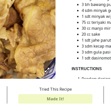
3 bh bawang put
4 sdm minyak g
1 sdt minyak wi
75 cc teriyaki 
30 cc manjo mir
20 cc sake
1 sdt jahe parut
3 sdm kecap ma
3 sdm gula pasi
1 sdt dasinomo
INSTRUCTIONS
Rendam daging 
marinade sauce,
Tried This Recipe
Panaskan 2 sm 
Made It!
Goreng bw Bomb
sisihkan