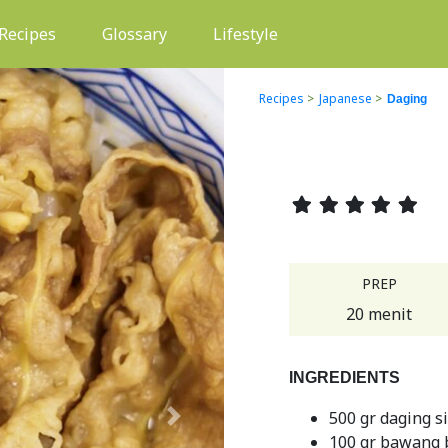
(current)
Recipes
Glossary
Lifestyle
Recipes
>
Japanese
>
Daging
PREP
20 menit
INGREDIENTS
500 gr daging sir
Next
100 gr bawang 