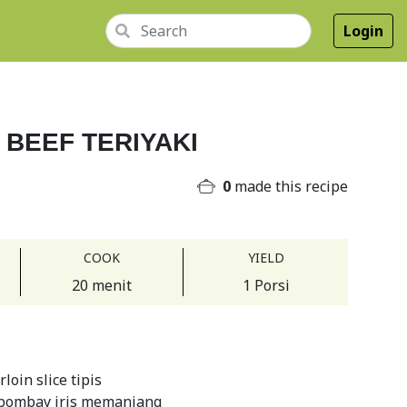
Login
BEEF TERIYAKI
0
made this recipe
COOK
YIELD
20 menit
1 Porsi
loin slice tipis
bombay iris memanjang