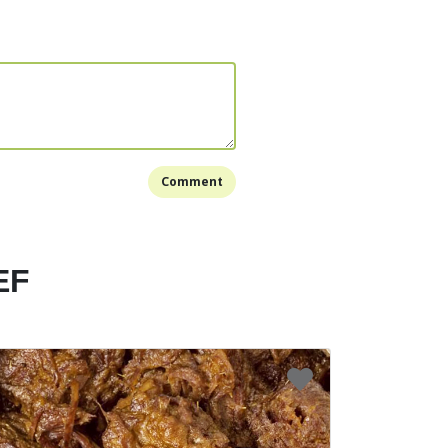
2 sm minyak & 1 st minyak wijen, masukan danging
nade aduk2 sd dagingnya matang
i bw Bombay & bw putih lalu beri mirin. Angkat.
riyaki dengan nasi putih hangat dan acar
Bookmark
Comment
EF