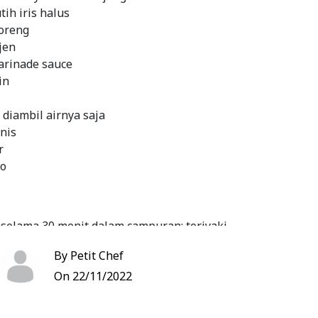
ih iris halus
oreng
jen
marinade sauce
in
 diambil airnya saja
nis
r
to
selama 30 menit dalam campuran: teriyaki
 kecap manis, sake, gula pasir dan dasinomoto
By Petit Chef
minyak di dlm wajan
On 22/11/2022
ay & bw putih sampai layu, angkat dari wajan