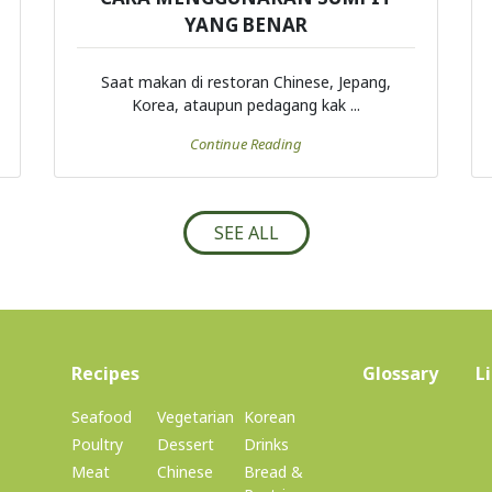
YANG BENAR
Saat makan di restoran Chinese, Jepang,
Korea, ataupun pedagang kak ...
Continue Reading
SEE ALL
(current)
Recipes
Glossary
L
Seafood
Vegetarian
Korean
Poultry
Dessert
Drinks
Meat
Chinese
Bread &