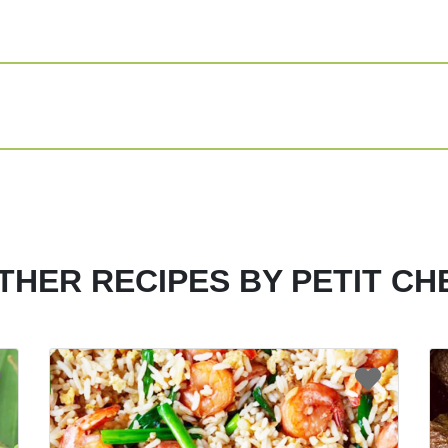
Panaskan lagi 
yg telah dimar
Masukan kembal
Sajikan beef te
Share
Print
THER RECIPES BY PETIT CH