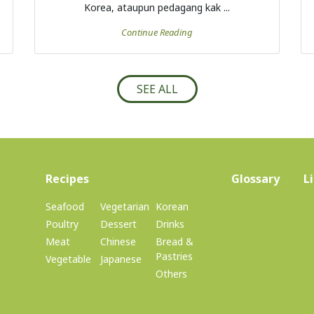
Korea, ataupun pedagang kak ...
Continue Reading
SEE ALL
(current)
Recipes
Glossary
L
Seafood
Vegetarian
Korean
Poultry
Dessert
Drinks
Meat
Chinese
Bread &
Pastries
Vegetable
Japanese
Others