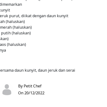
, dimemarkan
kunyit
eruk purut, diikat dengan daun kunyit
rah (haluskan)
 merah (haluskan)
 putih (haluskan)
skan)
aos (haluskan)
nya
ersama daun kunyit, daun jeruk dan serai
 bumbu yang sudah dihaluskan sampai mendidih
inya
By Petit Chef
ampai semua bahan berwarna kehitam-hitaman
On 20/12/2022