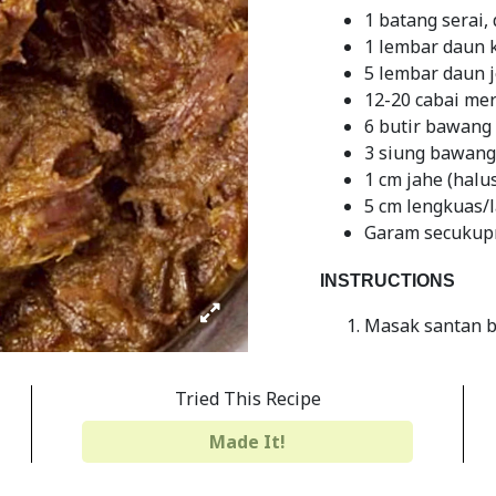
1 batang serai
1 lembar daun 
5 lembar daun j
12-20 cabai me
6 butir bawang
3 siung bawang
1 cm jahe (halu
5 cm lengkuas/l
Garam secukup
INSTRUCTIONS
Masak santan b
Lalu masukkan
dan kecilkan ap
Tried This Recipe
Masak terus s
Made It!
dan matang