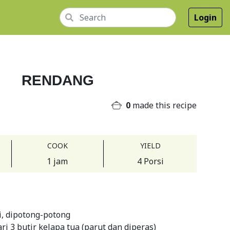
Login
RENDANG
0
made this recipe
COOK
YIELD
1 jam
4 Porsi
i, dipotong-potong
ari 3 butir kelapa tua (parut dan diperas)