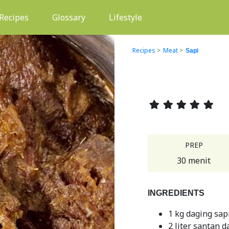
(current)
Recipes
Glossary
Lifestyle
Recipes
>
Meat
>
Sapi
PREP
30 menit
INGREDIENTS
1 kg daging sap
Next
2 liter santan d