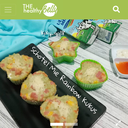
Previous
Nex