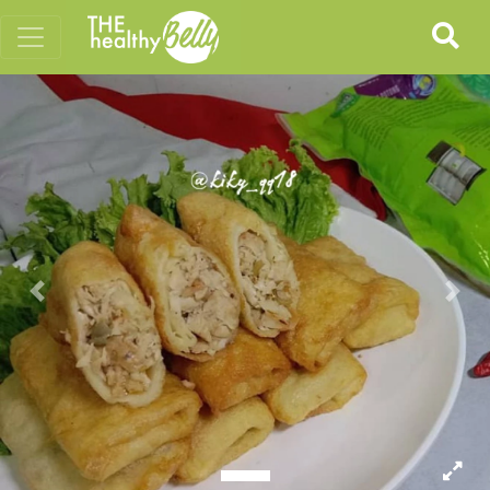
Previous
Nex