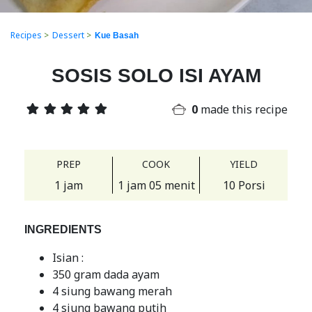
Recipes
>
Dessert
>
Kue Basah
SOSIS SOLO ISI AYAM
0
made this recipe
PREP
COOK
YIELD
1 jam
1 jam 05 menit
10 Porsi
INGREDIENTS
Isian :
350 gram dada ayam
4 siung bawang merah
4 siung bawang putih