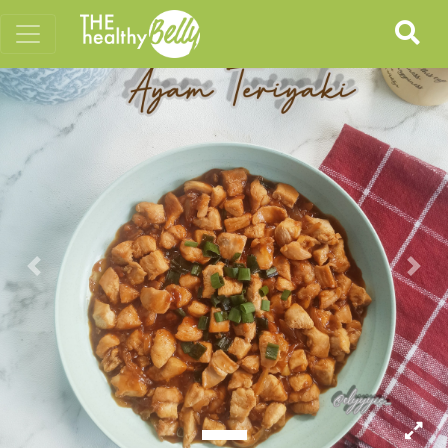
Previous
Nex