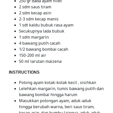
250 gr dada ayam fillet
2 sdm saus tiram
2 sdm kecap asin
2-3 sdm kecap manis
1 sdt kaldu bubuk rasa ayam
Secukupnya lada bubuk
1 sdm margarin
4 bawang putih cacah
1/2 bawang bombai cacah
150-200 ml air
50 ml larutan maizena
INSTRUCTIONS
Potong ayam kotak-kotak kecil , sisihkan
Lelehkan margarin, tumis bawang putih dan
bawang bombai hingga harum
Masukkan potongan ayam, aduk-aduk
hingga berubah warna, beri saus tiram,
kecap asin, dan bumbu lainnya, aduk-aduk