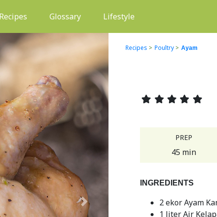
(current)
Recipes
Glossary
Lifestyle
Recipes
>
Poultry
>
Ayam
PREP
45 min
INGREDIENTS
2 ekor Ayam K
Next
1 liter Air Kela