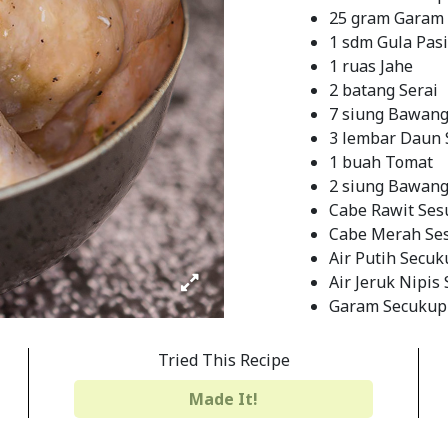
25 gram Garam
1 sdm Gula Pasi
1 ruas Jahe
2 batang Serai
7 siung Bawang
3 lembar Daun
1 buah Tomat
2 siung Bawan
Cabe Rawit Ses
Cabe Merah Ses
Air Putih Secu
Air Jeruk Nipis
Garam Secukup
Gula Secukupn
Tried This Recipe
INSTRUCTIONS
Made It!
Untuk membuat
merah, cabe raw