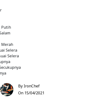
r
 Putih
 Salam
g Merah
uai Selera
uai Selera
kupnya
 Secukupnya
nya
ya
By IronChef
On 15/04/2021
 sambal pelengkap, masukkan tomat, bawang
it, cabe merah, air putih, air jeruk nipis, garam