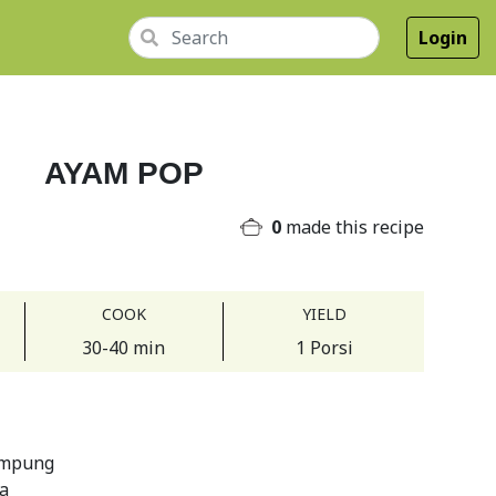
Login
AYAM POP
0
made this recipe
COOK
YIELD
30-40 min
1 Porsi
ampung
pa