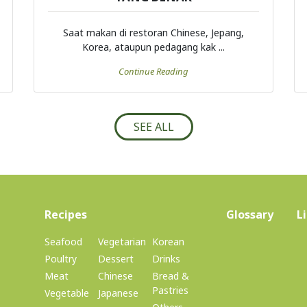
Saat makan di restoran Chinese, Jepang,
Korea, ataupun pedagang kak ...
Continue Reading
SEE ALL
(current)
Recipes
Glossary
L
Seafood
Vegetarian
Korean
Poultry
Dessert
Drinks
Meat
Chinese
Bread &
Pastries
Vegetable
Japanese