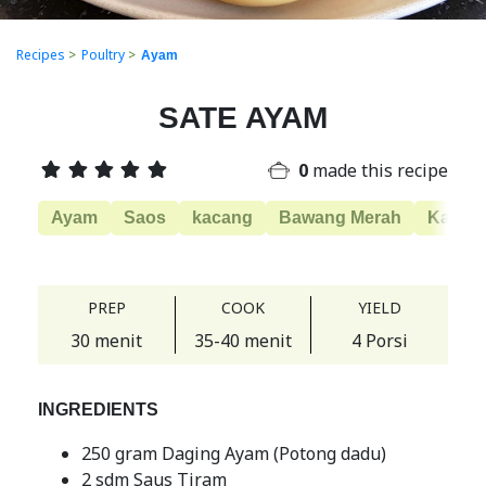
Recipes
>
Poultry
>
Ayam
SATE AYAM
0
made this recipe
Ayam
Saos
kacang
Bawang Merah
Kacan
PREP
COOK
YIELD
30 menit
35-40 menit
4 Porsi
INGREDIENTS
250 gram Daging Ayam (Potong dadu)
2 sdm Saus Tiram