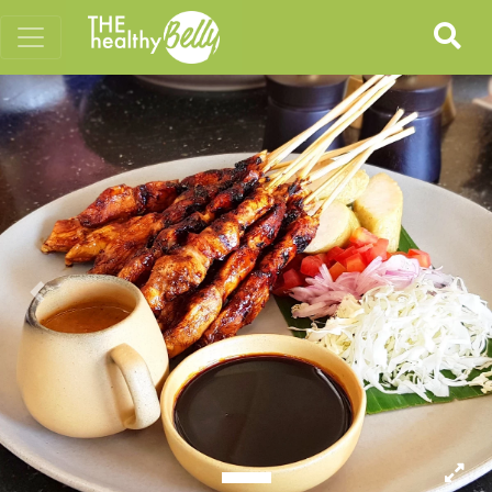
Previous
Nex