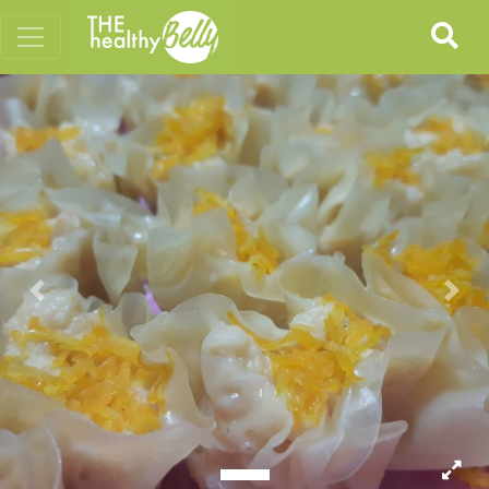
Previous
Nex