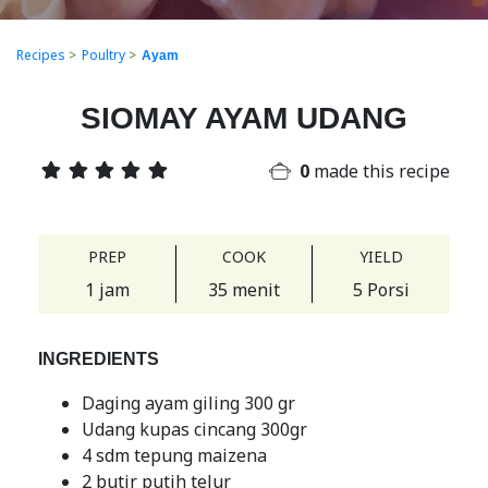
Recipes
>
Poultry
>
Ayam
SIOMAY AYAM UDANG
0
made this recipe
PREP
COOK
YIELD
1 jam
35 menit
5 Porsi
INGREDIENTS
Daging ayam giling 300 gr
Udang kupas cincang 300gr
4 sdm tepung maizena
2 butir putih telur