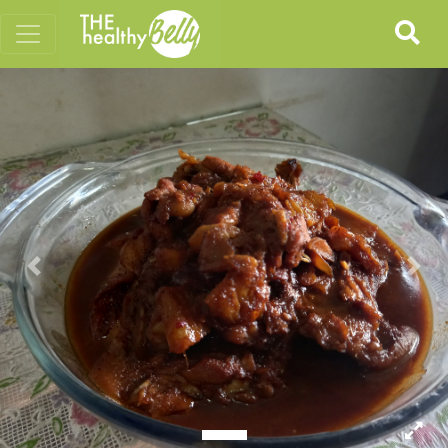
Previous
Nex