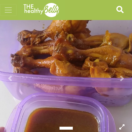
Previous
Nex