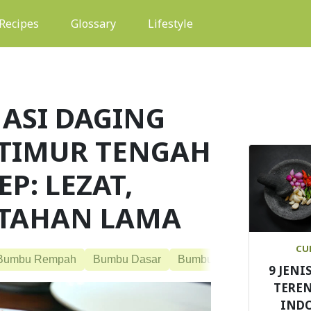
(current)
Recipes
Glossary
Lifestyle
ASI DAGING
TIMUR TENGAH
P: LEZAT,
 TAHAN LAMA
CU
Bumbu Rempah
Bumbu Dasar
Bumbu Herba
Meal Prep
9 JENI
TEREN
IND