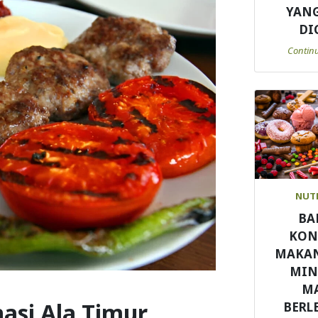
YANG
DI
Contin
NUT
BA
KON
MAKA
MI
M
si Ala Timur
BERL