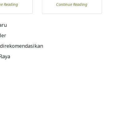
ue Reading
Continue Reading
aru
ler
 direkomendasikan
 Raya