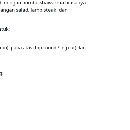
amb dengan bumbu shawarma biasanya
angan salad, lamb steak, dan
tuk:
oin), paha atas (top round / leg cut) dan
g
: