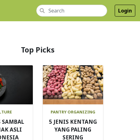
Login
Top Picks
LTURE
PANTRY ORGANIZING
 / Stok Kulkas
S SAMBAL
5 JENIS KENTANG
AK ASLI
YANG PALING
ONESIA
SERING