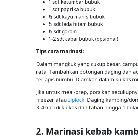
1 sdt ketumbar bubuk
1 sdt paprika bubuk
½ sdt kayu manis bubuk
½ sdt lada hitam bubuk
½ sdt garam
1-2 sdt cabai bubuk (opsional)
Tips cara marinasi:
Dalam mangkuk yang cukup besar, campu
rata. Tambahkan potongan daging dan a
terlapis bumbu. Diamkan dalam kulkas m
Jika untuk meal-prep, porsikan secukup
freezer atau
ziplock
. Daging kambing/do
3-4 hari di kulkas dan tahan hingga 1 bul
2. Marinasi kebab kamb