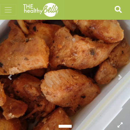
Previous
Nex