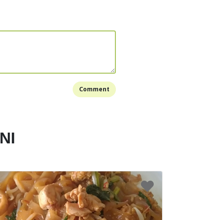
mudian telur yang sudah di kocok, aduk rata
abe merah
Bookmark
Comment
NI