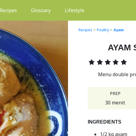
(current)
Recipes
Glossary
Lifestyle
Recipes
>
Poultry
>
Ayam
AYAM 
Menu double pro
PREP
30 menit
INGREDIENTS
Next
1/2 kg ayam