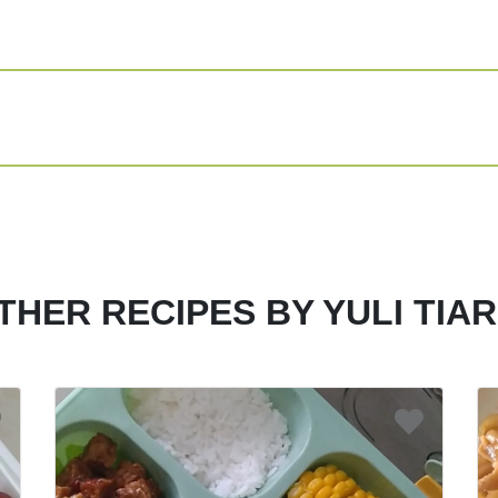
Masukkan santan, ke
Tambahkan irisan c
Siap disajikan
Share
Print
THER RECIPES BY YULI TIAR