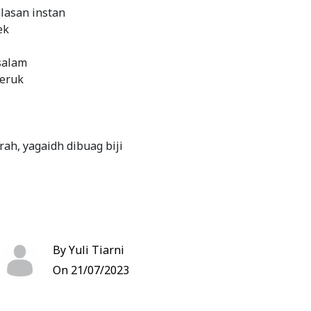
lasan instan
ek
salam
jeruk
ah, yagaidh dibuag biji
daun jeruk serai dan bumbu instan Kalasan, aduk
By Yuli Tiarni
On 21/07/2023
air
ang