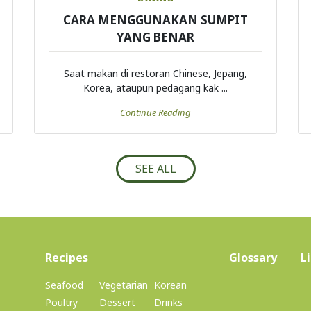
CARA MENGGUNAKAN SUMPIT
YANG BENAR
Saat makan di restoran Chinese, Jepang,
Korea, ataupun pedagang kak ...
Continue Reading
SEE ALL
(current)
Recipes
Glossary
L
Seafood
Vegetarian
Korean
Poultry
Dessert
Drinks