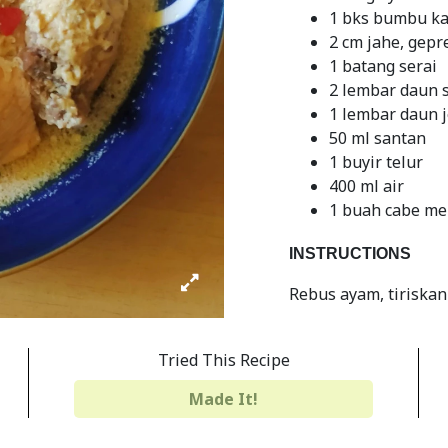
1 bks bumbu ka
2 cm jahe, gepr
1 batang serai
2 lembar daun 
1 lembar daun 
50 ml santan
1 buyir telur
400 ml air
1 buah cabe mer
INSTRUCTIONS
Rebus ayam, tiriskan
Tumisa jahe, salam, 
rata
Tried This Recipe
Masukkan ayam dan 
Made It!
Massak sampai mat