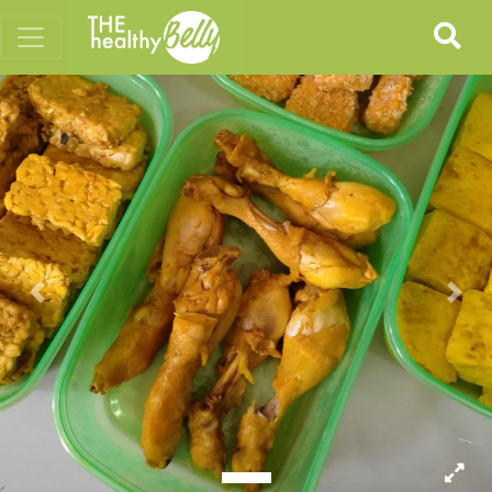
Previous
Nex