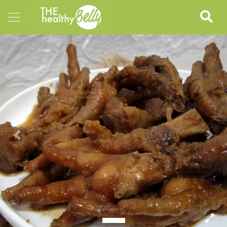
Previous
Nex