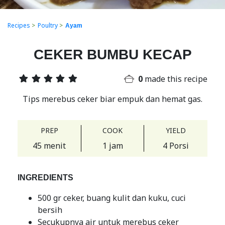
Recipes
>
Poultry
>
Ayam
CEKER BUMBU KECAP
0
made this recipe
Tips merebus ceker biar empuk dan hemat gas.
PREP
COOK
YIELD
45 menit
1 jam
4 Porsi
INGREDIENTS
500 gr ceker, buang kulit dan kuku, cuci
bersih
Secukupnya air untuk merebus ceker