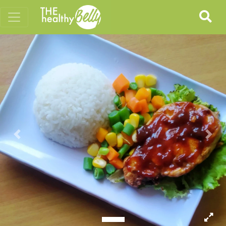
Previous
Nex