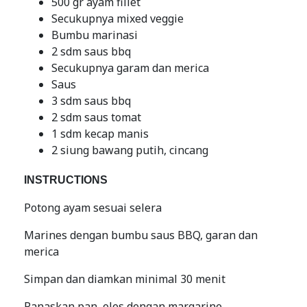
500 gr ayam fillet
Secukupnya mixed veggie
Bumbu marinasi
2 sdm saus bbq
Secukupnya garam dan merica
Saus
3 sdm saus bbq
2 sdm saus tomat
1 sdm kecap manis
2 siung bawang putih, cincang
INSTRUCTIONS
Potong ayam sesuai selera
Marines dengan bumbu saus BBQ, garan dan
merica
Simpan dan diamkan minimal 30 menit
Panaskan pan, oles dengan margarine