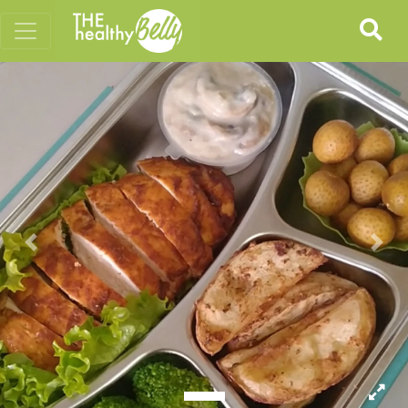
Previous
Nex