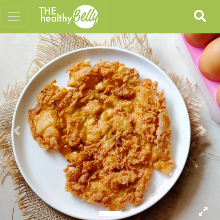
Previous
Nex