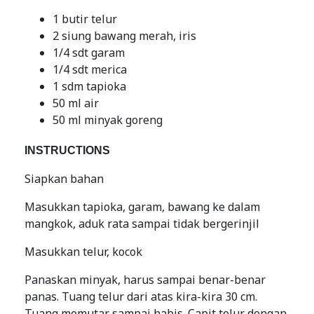
1 butir telur
2 siung bawang merah, iris
1/4 sdt garam
1/4 sdt merica
1 sdm tapioka
50 ml air
50 ml minyak goreng
INSTRUCTIONS
Siapkan bahan
Masukkan tapioka, garam, bawang ke dalam
mangkok, aduk rata sampai tidak bergerinjil
Masukkan telur, kocok
Panaskan minyak, harus sampai benar-benar
panas. Tuang telur dari atas kira-kira 30 cm.
Tuang memutar sampai habis. Capit telur dengan