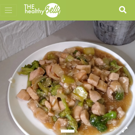
Previous
Nex