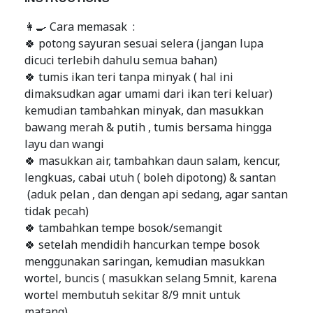
👩‍🍳 Cara memasak :
🍀 potong sayuran sesuai selera (jangan lupa
dicuci terlebih dahulu semua bahan)
🍀 tumis ikan teri tanpa minyak ( hal ini
dimaksudkan agar umami dari ikan teri keluar)
kemudian tambahkan minyak, dan masukkan
bawang merah & putih , tumis bersama hingga
layu dan wangi
🍀 masukkan air, tambahkan daun salam, kencur,
lengkuas, cabai utuh ( boleh dipotong) & santan
(aduk pelan , dan dengan api sedang, agar santan
tidak pecah)
🍀 tambahkan tempe bosok/semangit
🍀 setelah mendidih hancurkan tempe bosok
menggunakan saringan, kemudian masukkan
wortel, buncis ( masukkan selang 5mnit, karena
wortel membutuh sekitar 8/9 mnit untuk
matang)