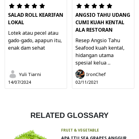
SALAD ROLL KEARIFAN
ANGSIO TAHU UDANG
LOKAL
CUMI KUAH KENTAL
ALA RESTORAN
Lotek atau pecel atau
gado-gado, apapun itu,
Resep Angsio Tahu
enak dam sehat
Seafood kuah kental,
hidangan utama
spesial kelua ...
Yuli Tiarni
IronChef
14/07/2024
02/11/2021
RELATED GLOSSARY
FRUIT & VEGETABLE
APA ITU SEA GRAPES ANGGUR