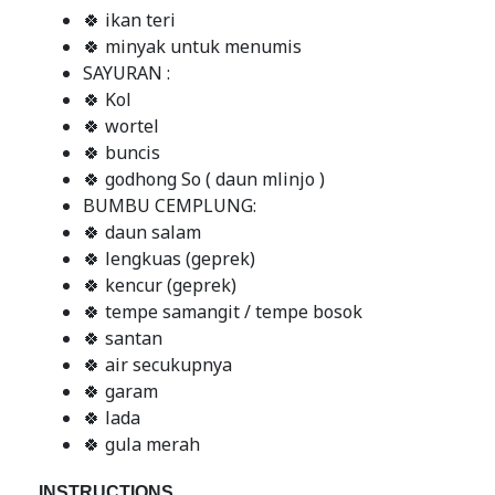
🍀 ikan teri
🍀 minyak untuk menumis
SAYURAN :
🍀 Kol
🍀 wortel
🍀 buncis
🍀 godhong So ( daun mlinjo )
BUMBU CEMPLUNG:
🍀 daun salam
🍀 lengkuas (geprek)
🍀 kencur (geprek)
🍀 tempe samangit / tempe bosok
🍀 santan
🍀 air secukupnya
🍀 garam
🍀 lada
🍀 gula merah
INSTRUCTIONS