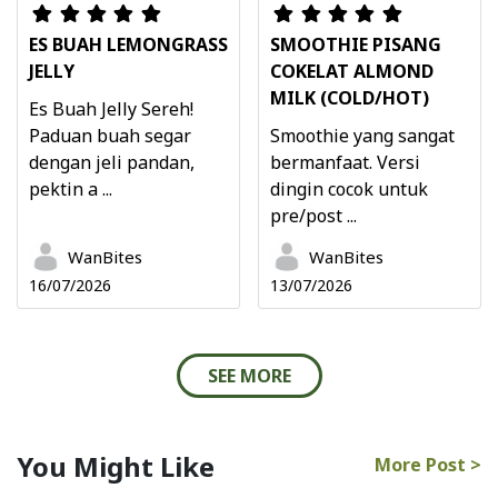
ES BUAH LEMONGRASS
SMOOTHIE PISANG
JELLY
COKELAT ALMOND
MILK (COLD/HOT)
Es Buah Jelly Sereh!
Paduan buah segar
Smoothie yang sangat
dengan jeli pandan,
bermanfaat. Versi
pektin a ...
dingin cocok untuk
pre/post ...
WanBites
WanBites
16/07/2026
13/07/2026
SEE MORE
You Might Like
More Post >