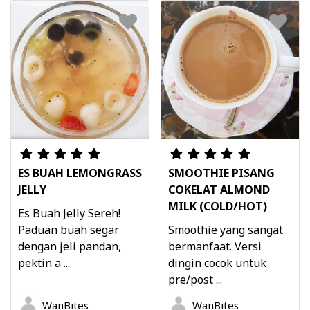
ES BUAH LEMONGRASS
SMOOTHIE PISANG
JELLY
COKELAT ALMOND
MILK (COLD/HOT)
Es Buah Jelly Sereh!
Paduan buah segar
Smoothie yang sangat
dengan jeli pandan,
bermanfaat. Versi
pektin a ...
dingin cocok untuk
pre/post ...
WanBites
WanBites