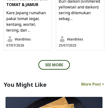
Buri daikon (simmered
TOMAT & JAMUR
yellowtail and daikon)
Kare Jepang rumahan
sering ditemukan
pakai tomat segar,
sebag ...
kentang, wortel,
terong, dan ...
WanBites
WanBites
07/07/2026
25/07/2025
SEE MORE
You Might Like
More Post >