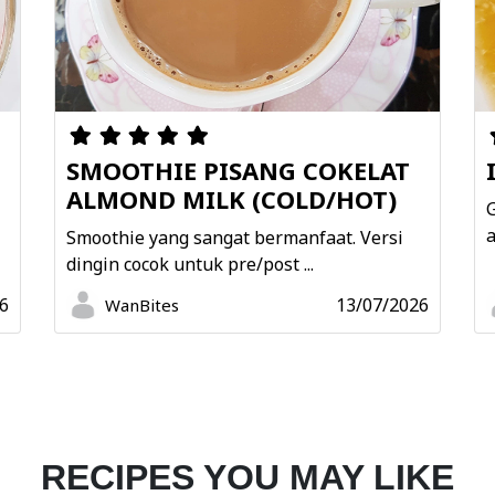
dan kecilkan api
Masak selama 3
dark soy sauce
Setelah 3 meni
1 sendok kecap 
SMOOTHIE PISANG COKELAT
hingga semua k
ALMOND MILK (COLD/HOT)
G
Masukkan irisan
a
Smoothie yang sangat bermanfaat. Versi
selama 10 meni
dingin cocok untuk pre/post ...
Setelah itu, bu
6
13/07/2026
setengah.
WanBites
Matikan api dan
jahe sebagai to
Share
Print
RECIPES YOU MAY LIKE