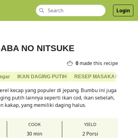
Login
ABA NO NITSUKE
0
made this recipe
egar
IKAN DAGING PUTIH
RESEP MASAKAN IKAN
rel kecap yang populer di jepang. Bumbu ini juga
ging putih lainnya seperti ikan cod, ikan sebelah,
n kakap, yang memiliki daging halus.
COOK
YIELD
30 min
2 Porsi