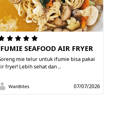
.
 menit. Gunakan mangkok kecil dan campur kecap
 dan kombu tsuyu.
t, angkat tutup dan siram permukaan ikan dengan
diikuti dengan 1 sendok air dari ikan. Ulangi
IFUMIE SEAFOOD AIR FRYER
ecap habis.
oreng mie telur untuk ifumie bisa pakai
 jahe, tutup panci dengan drop lid dan masak lagi
ir fryer! Lebih sehat dan ...
t.
ka tutup dan lanjut masak hingga kecap berkurang
07/07/2026
WanBites
 sajikan dalam piring dangkal. Gunakan irisan
pping.
Bookmark