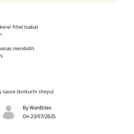
erel fillet (saba)
m
panas mendidih
es
h
 sauce (koikuchi shoyu)
mbu tsuyu
By WanBites
On 23/07/2025