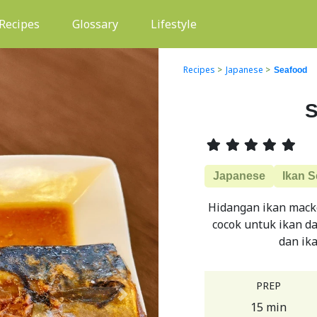
(current)
Recipes
Glossary
Lifestyle
Recipes
>
Japanese
>
Seafood
S
Japanese
Ikan S
Hidangan ikan macke
cocok untuk ikan da
dan ika
PREP
Next
15 min