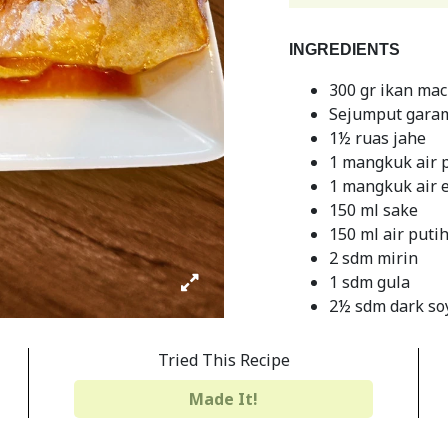
INGREDIENTS
300 gr ikan mack
Sejumput gara
1½ ruas jahe
1 mangkuk air 
1 mangkuk air 
150 ml sake
150 ml air puti
2 sdm mirin
1 sdm gula
2½ sdm dark soy
1 sdm kecap ko
Tried This Recipe
INSTRUCTIONS
Made It!
Siapkan Ikan: