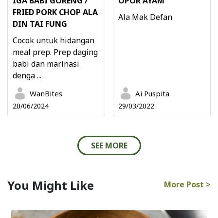
IGA BABI GORENG /
OPOR AYAM
FRIED PORK CHOP ALA
Ala Mak Defan
DIN TAI FUNG
Cocok untuk hidangan
meal prep. Prep daging
babi dan marinasi
denga ...
WanBites
Ai Puspita
20/06/2024
29/03/2022
SEE MORE
You Might Like
More Post >