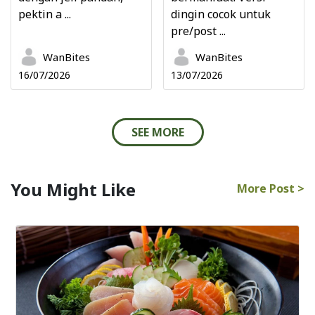
pektin a ...
dingin cocok untuk
pre/post ...
WanBites
WanBites
16/07/2026
13/07/2026
SEE MORE
You Might Like
More Post >