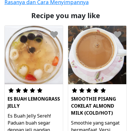
Rasanya dan Cara Menyimpannya
Recipe you may like
ES BUAH LEMONGRASS
SMOOTHIE PISANG
JELLY
COKELAT ALMOND
MILK (COLD/HOT)
Es Buah Jelly Sereh!
Paduan buah segar
Smoothie yang sangat
dengan jeli pandan,
bermanfaat. Versi