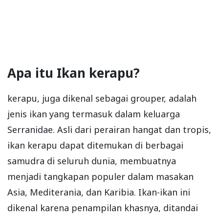
Apa itu Ikan kerapu?
kerapu, juga dikenal sebagai grouper, adalah
jenis ikan yang termasuk dalam keluarga
Serranidae. Asli dari perairan hangat dan tropis,
ikan kerapu dapat ditemukan di berbagai
samudra di seluruh dunia, membuatnya
menjadi tangkapan populer dalam masakan
Asia, Mediterania, dan Karibia. Ikan-ikan ini
dikenal karena penampilan khasnya, ditandai