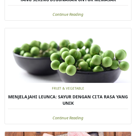
Continue Reading
FRUIT & VEGETABLE
MENJELAJAHI LEUNCA: SAYUR DENGAN CITA RASA YANG
UNIK
Continue Reading