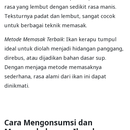
rasa yang lembut dengan sedikit rasa manis.
Teksturnya padat dan lembut, sangat cocok
untuk berbagai teknik memasak.
Metode Memasak Terbaik
: Ikan kerapu tumpul
ideal untuk diolah menjadi hidangan panggang,
direbus, atau dijadikan bahan dasar sup.
Dengan menjaga metode memasaknya
sederhana, rasa alami dari ikan ini dapat
dinikmati.
Cara Mengonsumsi dan