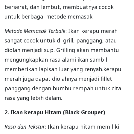
berserat, dan lembut, membuatnya cocok
untuk berbagai metode memasak.
Metode Memasak Terbaik
: Ikan kerapu merah
sangat cocok untuk di grill, panggang, atau
diolah menjadi sup. Grilling akan membantu
mengungkapkan rasa alami ikan sambil
memberikan lapisan luar yang renyah.kerapu
merah juga dapat diolahnya menjadi fillet
panggang dengan bumbu rempah untuk cita
rasa yang lebih dalam.
2. Ikan kerapu Hitam (Black Grouper)
Rasa dan Tekstur
: Ikan kerapu hitam memiliki