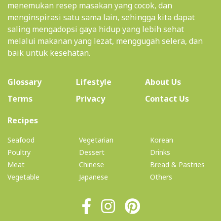
menemukan resep masakan yang cocok, dan
menginspirasi satu sama lain, sehingga kita dapat
saling mengadopsi gaya hidup yang lebih sehat
melalui makanan yang lezat, menggugah selera, dan
baik untuk kesehatan.
(current)
Glossary
Lifestyle
About Us
Terms
Privacy
Contact Us
(current)
Recipes
Seafood
Vegetarian
Korean
Poultry
Dessert
Drinks
Meat
Chinese
Bread & Pastries
Vegetable
Japanese
Others