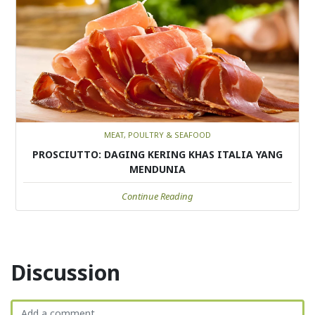
MEAT, POULTRY & SEAFOOD
PROSCIUTTO: DAGING KERING KHAS ITALIA YANG
MENDUNIA
Continue Reading
Discussion