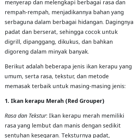
menyerap dan melengkapi berbagai rasa dan
rempah-rempah, menjadikannya bahan yang
serbaguna dalam berbagai hidangan. Dagingnya
padat dan berserat, sehingga cocok untuk
digrill, dipanggang, dikukus, dan bahkan
digoreng dalam minyak banyak.
Berikut adalah beberapa jenis ikan kerapu yang
umum, serta rasa, tekstur, dan metode
memasak terbaik untuk masing-masing jenis:
1. Ikan kerapu Merah (Red Grouper)
Rasa dan Tekstur
: Ikan kerapu merah memiliki
rasa yang lembut dan manis dengan sedikit
sentuhan kesegaran. Teksturnya padat,