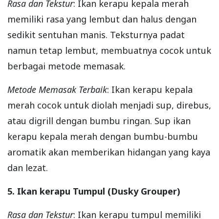
Rasa dan Tekstur
: Ikan kerapu kepala merah
memiliki rasa yang lembut dan halus dengan
sedikit sentuhan manis. Teksturnya padat
namun tetap lembut, membuatnya cocok untuk
berbagai metode memasak.
Metode Memasak Terbaik
: Ikan kerapu kepala
merah cocok untuk diolah menjadi sup, direbus,
atau digrill dengan bumbu ringan. Sup ikan
kerapu kepala merah dengan bumbu-bumbu
aromatik akan memberikan hidangan yang kaya
dan lezat.
5. Ikan kerapu Tumpul (Dusky Grouper)
Rasa dan Tekstur
: Ikan kerapu tumpul memiliki