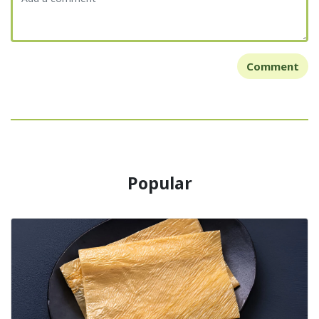
Comment
Popular