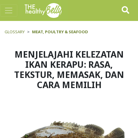
GLOSSARY
MEAT, POULTRY & SEAFOOD
MENJELAJAHI KELEZATAN
IKAN KERAPU: RASA,
TEKSTUR, MEMASAK, DAN
CARA MEMILIH