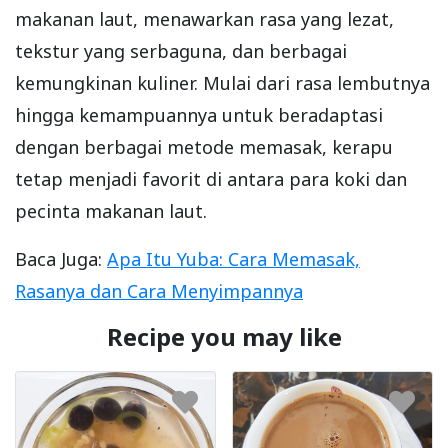
makanan laut, menawarkan rasa yang lezat,
tekstur yang serbaguna, dan berbagai
kemungkinan kuliner. Mulai dari rasa lembutnya
hingga kemampuannya untuk beradaptasi
dengan berbagai metode memasak, kerapu
tetap menjadi favorit di antara para koki dan
pecinta makanan laut.
Baca Juga:
Apa Itu Yuba: Cara Memasak,
Rasanya dan Cara Menyimpannya
Recipe you may like