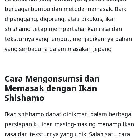
berbagai bumbu dan metode memasak. Baik
dipanggang, digoreng, atau dikukus, ikan
shishamo tetap mempertahankan rasa dan
teksturnya yang lembut, menjadikannya bahan
yang serbaguna dalam masakan Jepang.
Cara Mengonsumsi dan
Memasak dengan Ikan
Shishamo
Ikan shishamo dapat dinikmati dalam berbagai
persiapan kuliner, masing-masing menampilkan
rasa dan teksturnya yang unik. Salah satu cara