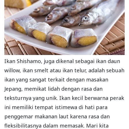
Ikan Shishamo, juga dikenal sebagai ikan daun
willow, ikan smelt atau ikan telur, adalah sebuah
ikan yang sangat terkait dengan masakan
Jepang, memikat lidah dengan rasa dan
teksturnya yang unik. Ikan kecil berwarna perak
ini memiliki tempat istimewa di hati para
penggemar makanan laut karena rasa dan
fleksibilitasnya dalam memasak. Mari kita