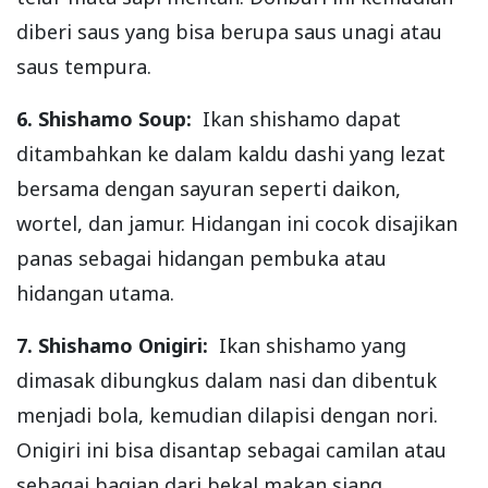
diberi saus yang bisa berupa saus unagi atau
saus tempura.
6. Shishamo Soup:
Ikan shishamo dapat
ditambahkan ke dalam kaldu dashi yang lezat
bersama dengan sayuran seperti daikon,
wortel, dan jamur. Hidangan ini cocok disajikan
panas sebagai hidangan pembuka atau
hidangan utama.
7. Shishamo Onigiri:
Ikan shishamo yang
dimasak dibungkus dalam nasi dan dibentuk
menjadi bola, kemudian dilapisi dengan nori.
Onigiri ini bisa disantap sebagai camilan atau
sebagai bagian dari bekal makan siang.