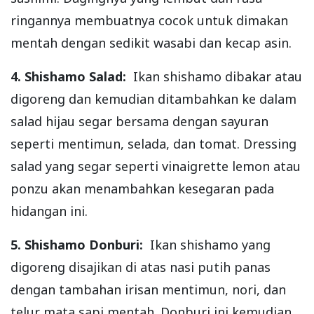
ringannya membuatnya cocok untuk dimakan
mentah dengan sedikit wasabi dan kecap asin.
4. Shishamo Salad:
Ikan shishamo dibakar atau
digoreng dan kemudian ditambahkan ke dalam
salad hijau segar bersama dengan sayuran
seperti mentimun, selada, dan tomat. Dressing
salad yang segar seperti vinaigrette lemon atau
ponzu akan menambahkan kesegaran pada
hidangan ini.
5. Shishamo Donburi:
Ikan shishamo yang
digoreng disajikan di atas nasi putih panas
dengan tambahan irisan mentimun, nori, dan
telur mata sapi mentah. Donburi ini kemudian