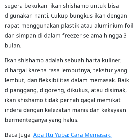
segera bekukan ikan shishamo untuk bisa
digunakan nanti. Cukup bungkus ikan dengan
rapat menggunakan plastik atau aluminium foil
dan simpan di dalam freezer selama hingga 3
bulan.
Ikan shishamo adalah sebuah harta kuliner,
dihargai karena rasa lembutnya, tekstur yang
lembut, dan fleksibilitas dalam memasak. Baik
dipanggang, digoreng, dikukus, atau disimak,
ikan shishamo tidak pernah gagal memikat
indera dengan kelezatan manis dan kekayaan
bermenteganya yang halus.
Baca Juga:
Apa Itu Yuba: Cara Memasak,