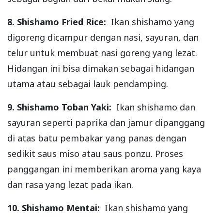
8. Shishamo Fried Rice:
Ikan shishamo yang
digoreng dicampur dengan nasi, sayuran, dan
telur untuk membuat nasi goreng yang lezat.
Hidangan ini bisa dimakan sebagai hidangan
utama atau sebagai lauk pendamping.
9. Shishamo Toban Yaki:
Ikan shishamo dan
sayuran seperti paprika dan jamur dipanggang
di atas batu pembakar yang panas dengan
sedikit saus miso atau saus ponzu. Proses
panggangan ini memberikan aroma yang kaya
dan rasa yang lezat pada ikan.
10. Shishamo Mentai:
Ikan shishamo yang