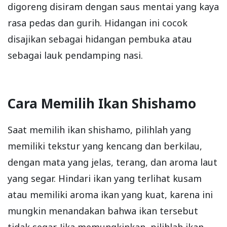
digoreng disiram dengan saus mentai yang kaya
rasa pedas dan gurih. Hidangan ini cocok
disajikan sebagai hidangan pembuka atau
sebagai lauk pendamping nasi.
Cara Memilih Ikan Shishamo
Saat memilih ikan shishamo, pilihlah yang
memiliki tekstur yang kencang dan berkilau,
dengan mata yang jelas, terang, dan aroma laut
yang segar. Hindari ikan yang terlihat kusam
atau memiliki aroma ikan yang kuat, karena ini
mungkin menandakan bahwa ikan tersebut
tidak segar. Jika memungkinkan, pilihlah ikan