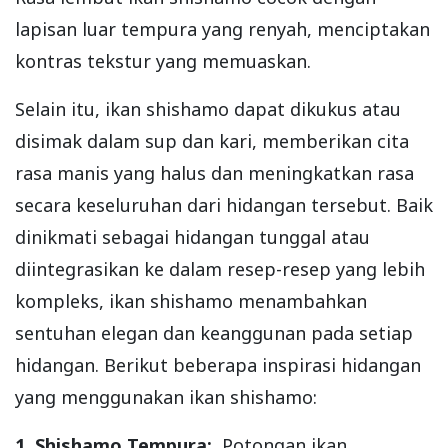
lapisan luar tempura yang renyah, menciptakan
kontras tekstur yang memuaskan.
Selain itu, ikan shishamo dapat dikukus atau
disimak dalam sup dan kari, memberikan cita
rasa manis yang halus dan meningkatkan rasa
secara keseluruhan dari hidangan tersebut. Baik
dinikmati sebagai hidangan tunggal atau
diintegrasikan ke dalam resep-resep yang lebih
kompleks, ikan shishamo menambahkan
sentuhan elegan dan keanggunan pada setiap
hidangan. Berikut beberapa inspirasi hidangan
yang menggunakan ikan shishamo:
1. Shishamo Tempura:
Potongan ikan