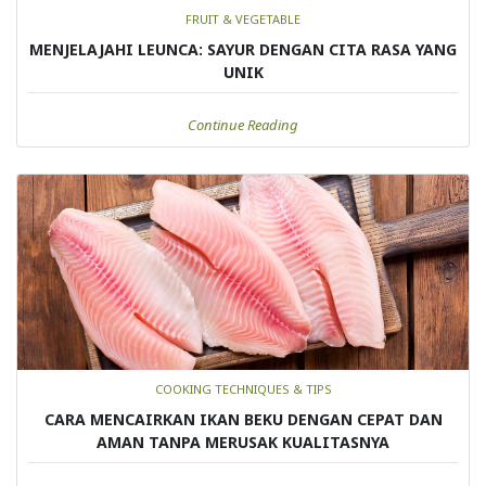
FRUIT & VEGETABLE
MENJELAJAHI LEUNCA: SAYUR DENGAN CITA RASA YANG
UNIK
Continue Reading
COOKING TECHNIQUES & TIPS
CARA MENCAIRKAN IKAN BEKU DENGAN CEPAT DAN
AMAN TANPA MERUSAK KUALITASNYA