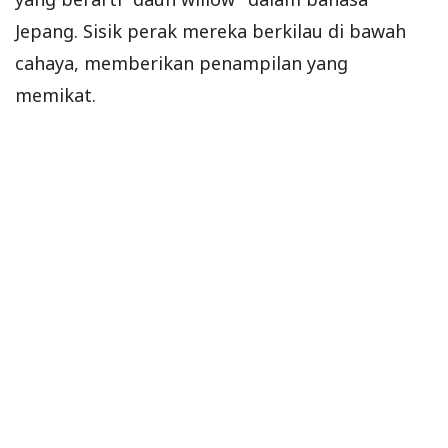
Jepang. Sisik perak mereka berkilau di bawah
cahaya, memberikan penampilan yang
memikat.