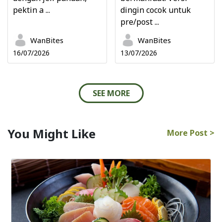
pektin a ...
dingin cocok untuk
pre/post ...
WanBites
WanBites
16/07/2026
13/07/2026
SEE MORE
You Might Like
More Post >