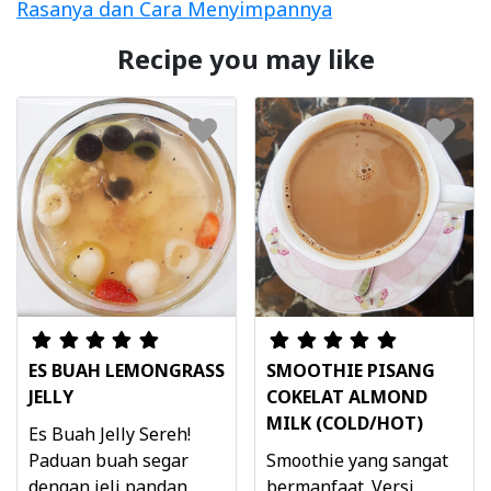
Rasanya dan Cara Menyimpannya
Recipe you may like
ES BUAH LEMONGRASS
SMOOTHIE PISANG
JELLY
COKELAT ALMOND
MILK (COLD/HOT)
Es Buah Jelly Sereh!
Paduan buah segar
Smoothie yang sangat
dengan jeli pandan,
bermanfaat. Versi