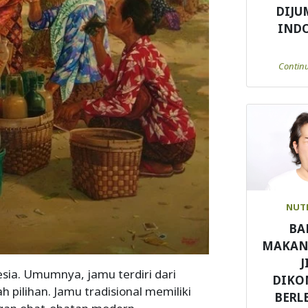
DIJU
IND
Contin
NUT
BA
MAKAN
J
sia. Umumnya, jamu terdiri dari
DIKO
 pilihan. Jamu tradisional memiliki
BERL