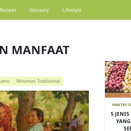
(current)
Recipes
Glossary
Lifestyle
DAN MANFAAT
Jamu
Minuman Tradisional
PANTRY 
5 JENI
YANG
SE