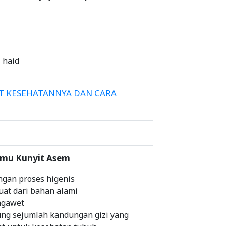
 haid
T KESEHATANNYA DAN CARA
amu Kunyit Asem
ngan proses higenis
uat dari bahan alami
ngawet
g sejumlah kandungan gizi yang