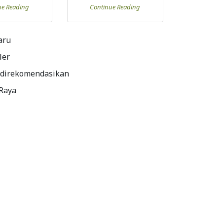
ue Reading
Continue Reading
aru
ler
 direkomendasikan
 Raya