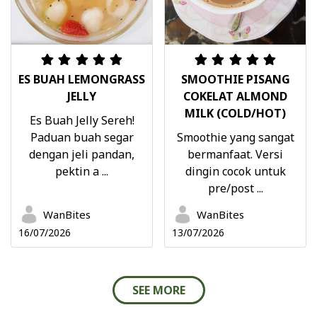
ES BUAH LEMONGRASS
SMOOTHIE PISANG
JELLY
COKELAT ALMOND
MILK (COLD/HOT)
Es Buah Jelly Sereh!
Paduan buah segar
Smoothie yang sangat
dengan jeli pandan,
bermanfaat. Versi
pektin a ...
dingin cocok untuk
pre/post ...
WanBites
WanBites
16/07/2026
13/07/2026
SEE MORE