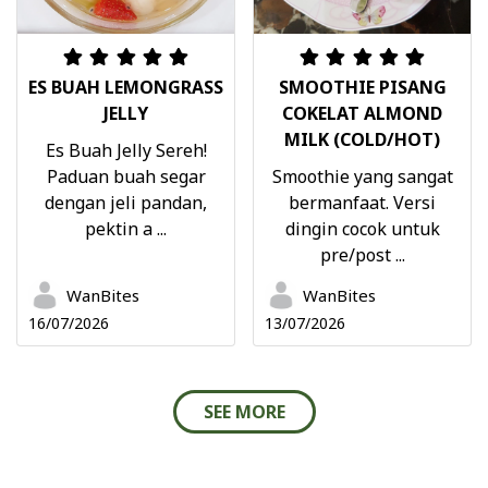
ES BUAH LEMONGRASS
SMOOTHIE PISANG
JELLY
COKELAT ALMOND
MILK (COLD/HOT)
Es Buah Jelly Sereh!
Paduan buah segar
Smoothie yang sangat
dengan jeli pandan,
bermanfaat. Versi
pektin a ...
dingin cocok untuk
pre/post ...
WanBites
WanBites
16/07/2026
13/07/2026
SEE MORE