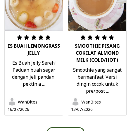
ES BUAH LEMONGRASS
SMOOTHIE PISANG
JELLY
COKELAT ALMOND
MILK (COLD/HOT)
Es Buah Jelly Sereh!
Paduan buah segar
Smoothie yang sangat
dengan jeli pandan,
bermanfaat. Versi
pektin a ...
dingin cocok untuk
pre/post ...
WanBites
WanBites
16/07/2026
13/07/2026