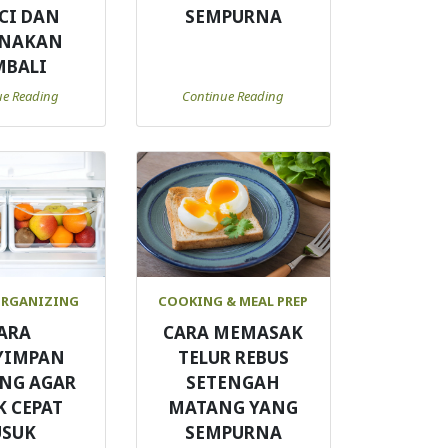
CI DAN
SEMPURNA
UNAKAN
MBALI
ue Reading
Continue Reading
ORGANIZING
COOKING & MEAL PREP
ARA
CARA MEMASAK
YIMPAN
TELUR REBUS
NG AGAR
SETENGAH
K CEPAT
MATANG YANG
USUK
SEMPURNA