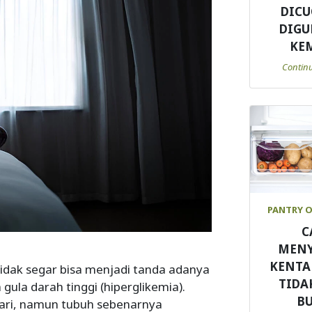
DICU
DIG
KE
Contin
PANTRY 
C
MEN
KENTA
tidak segar bisa menjadi tanda adanya
TIDA
ula darah tinggi (hiperglikemia).
B
sadari, namun tubuh sebenarnya