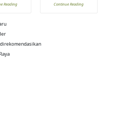
ue Reading
Continue Reading
aru
ler
 direkomendasikan
 Raya