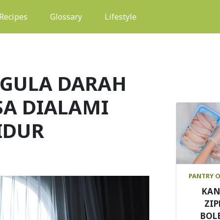
(current)
Recipes
Glossary
Lifestyle
 GULA DARAH
SA DIALAMI
IDUR
PANTRY 
KA
ZIP
BOL