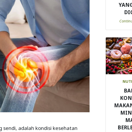
YANG
DI
Contin
NUT
BA
KON
MAKA
MI
M
BERL
ng sendi, adalah kondisi kesehatan