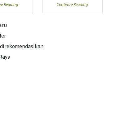
ue Reading
Continue Reading
aru
ler
 direkomendasikan
 Raya