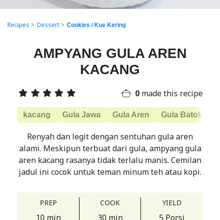
Recipes
>
Dessert
>
Cookies / Kue Kering
AMPYANG GULA AREN
KACANG
0
made this recipe
kacang
Gula Jawa
Gula Aren
Gula Batok
K
Renyah dan legit dengan sentuhan gula aren
alami. Meskipun terbuat dari gula, ampyang gula
aren kacang rasanya tidak terlalu manis. Cemilan
jadul ini cocok untuk teman minum teh atau kopi.
PREP
COOK
YIELD
10 min
30 min
5 Porsi