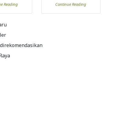
ue Reading
Continue Reading
aru
ler
 direkomendasikan
 Raya