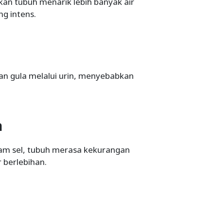
an tubuh menarik lebih banyak air
g intens.
 gula melalui urin, menyebabkan
n
lam sel, tubuh merasa kekurangan
 berlebihan.