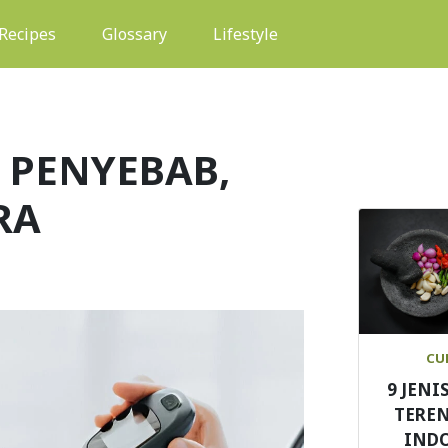
(current)
Recipes
Glossary
Lifestyle
: PENYEBAB,
RA
CU
9 JENI
TEREN
IND