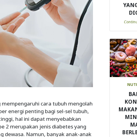
YANG
DI
Contin
NUT
BA
KON
ang mempengaruhi cara tubuh mengolah
MAKA
er energi penting bagi sel-sel tubuh,
MI
 tinggi, hal ini dapat menyebabkan
M
pe 2 merupakan jenis diabetes yang
BERL
ang dewasa. Namun, banyak anak-anak