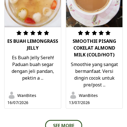
ES BUAH LEMONGRASS
SMOOTHIE PISANG
JELLY
COKELAT ALMOND
MILK (COLD/HOT)
Es Buah Jelly Sereh!
Paduan buah segar
Smoothie yang sangat
dengan jeli pandan,
bermanfaat. Versi
pektin a ...
dingin cocok untuk
pre/post ...
WanBites
WanBites
16/07/2026
13/07/2026
SEE MORE