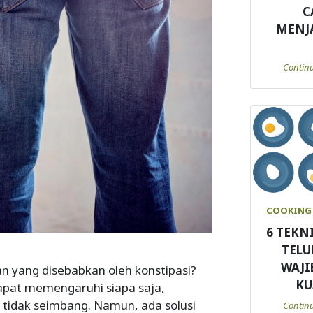
C
MENJ
Contin
COOKING 
6 TEKN
TELU
WAJI
 yang disebabkan oleh konstipasi?
KU
apat memengaruhi siapa saja,
 tidak seimbang. Namun, ada solusi
Contin