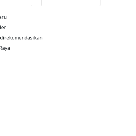
aru
ler
 direkomendasikan
 Raya