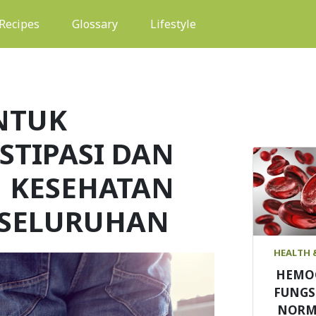
(current)
Recipes
Glossary
Lifestyle
NTUK
TIPASI DAN
 KESEHATAN
ESELURUHAN
HEALTH 
HEMO
FUNGS
NORM