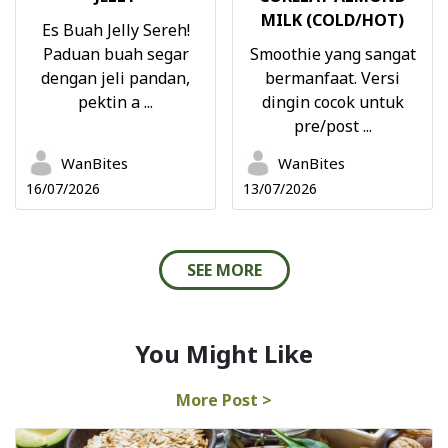
MILK (COLD/HOT)
Es Buah Jelly Sereh!
Paduan buah segar
Smoothie yang sangat
dengan jeli pandan,
bermanfaat. Versi
pektin a ...
dingin cocok untuk
pre/post ...
WanBites
WanBites
16/07/2026
13/07/2026
SEE MORE
You Might Like
More Post >