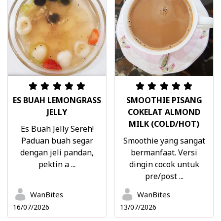
ES BUAH LEMONGRASS
SMOOTHIE PISANG
JELLY
COKELAT ALMOND
MILK (COLD/HOT)
Es Buah Jelly Sereh!
Paduan buah segar
Smoothie yang sangat
dengan jeli pandan,
bermanfaat. Versi
pektin a ...
dingin cocok untuk
pre/post ...
WanBites
WanBites
16/07/2026
13/07/2026