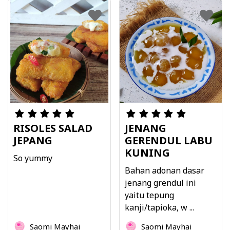
RISOLES SALAD
JENANG
JEPANG
GERENDUL LABU
KUNING
So yummy
Bahan adonan dasar
jenang grendul ini
yaitu tepung
kanji/tapioka, w ...
Saomi Mayhai
Saomi Mayhai