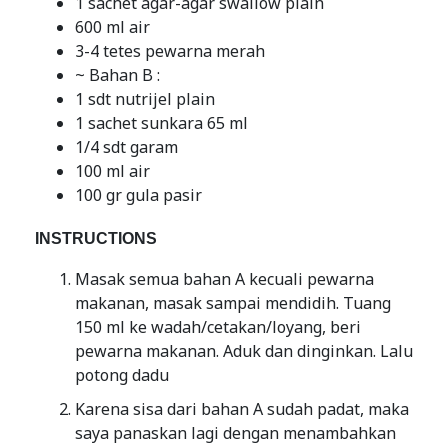
1 sachet agar-agar swallow plain
600 ml air
3-4 tetes pewarna merah
~ Bahan B :
1 sdt nutrijel plain
1 sachet sunkara 65 ml
1/4 sdt garam
100 ml air
100 gr gula pasir
INSTRUCTIONS
Masak semua bahan A kecuali pewarna
makanan, masak sampai mendidih. Tuang
150 ml ke wadah/cetakan/loyang, beri
pewarna makanan. Aduk dan dinginkan. Lalu
potong dadu
Karena sisa dari bahan A sudah padat, maka
saya panaskan lagi dengan menambahkan